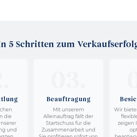
In 5 Schritten zum Verkaufserfol
.
03.
ttlung
Beauftragung
Besi
echen
Mit unserem
Wir biete
 die
Alleinauftrag fällt der
flexib
unserer
Startschuss für die
zeigen 
ng und
Zusammenarbeit und
op
ersten
Sie profitieren sofort von
beantwor