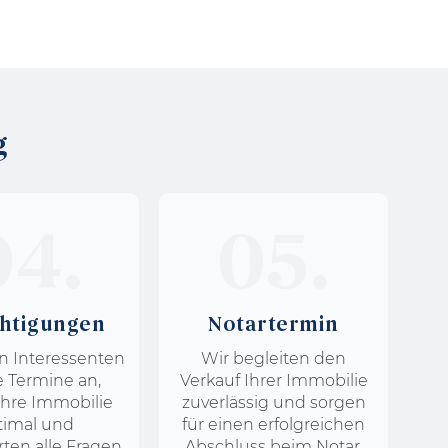
g
04.
05.
chtigungen
Notartermin
n Interessenten
Wir begleiten den
le Termine an,
Verkauf Ihrer Immobilie
Ihre Immobilie
zuverlässig und sorgen
timal und
für einen erfolgreichen
ten alle Fragen
Abschluss beim Notar.