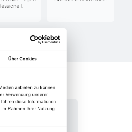
fessionell.
Über Cookies
olg
 Medien anbieten zu können
hrer Verwendung unserer
 führen diese Informationen
04.
ie im Rahmen Ihrer Nutzung