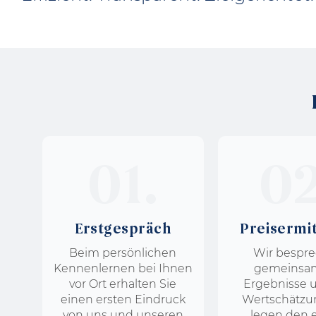
01.
02
Erstgespräch
Preis­ermi
Beim persönlichen
Wir bespr
Kennenlernen bei Ihnen
gemeinsam
vor Ort erhalten Sie
Ergebnisse 
einen ersten Eindruck
Wertschätzu
von uns und unseren
legen den 