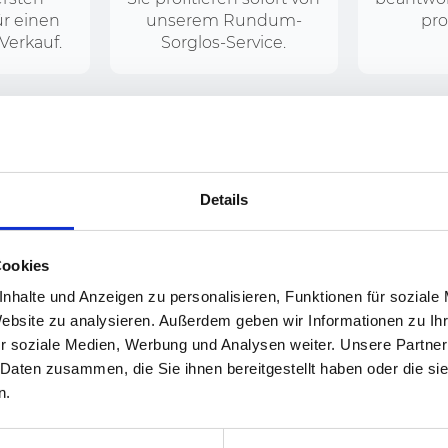
ür einen
unserem Rundum-
pro
Verkauf.
Sorglos-Service.
ERSTGESPRÄCH VEREINBAREN
Details
Cookies
 5 Schritten zum Vermietungserf
nhalte und Anzeigen zu personalisieren, Funktionen für soziale
Website zu analysieren. Außerdem geben wir Informationen zu I
r soziale Medien, Werbung und Analysen weiter. Unsere Partner
02.
03.
 Daten zusammen, die Sie ihnen bereitgestellt haben oder die s
n.